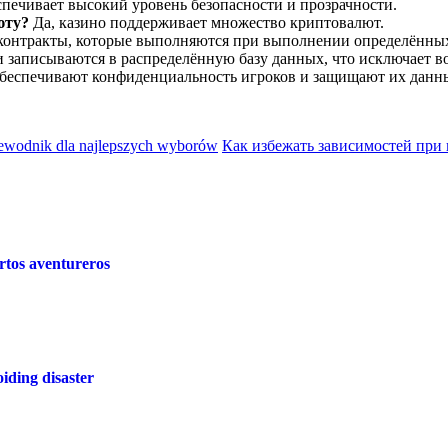
спечивает высокий уровень безопасности и прозрачности.
юту?
Да, казино поддерживает множество криптовалют.
контракты, которые выполняются при выполнении определённых
 записываются в распределённую базу данных, что исключает в
беспечивают конфиденциальность игроков и защищают их данн
rzewodnik dla najlepszych wyborów
Как избежать зависимостей при 
ertos aventureros
iding disaster