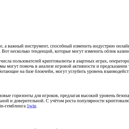
ие, а важный инструмент, способный изменить индустрию онлайн
. Вот несколько тенденций, которые могут изменить облик казин
числа пользователей криптовалюты в азартных играх, операторо
ы могут помочь в анализе игровой активности и предсказании 
отающие на базе блокчейн, могут углубить уровень взаимодейст
овые горизонты для игроков, предлагая высокий уровень безопа
ьной и доверительной. С учётом роста популярности криптовал
айн-гемблинга
1win
.