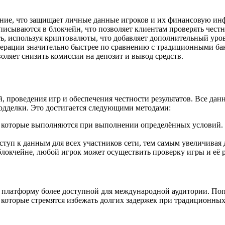
ние, что защищает личные данные игроков и их финансовую и
исываются в блокчейн, что позволяет клиентам проверять честн
ь, используя криптовалюты, что добавляет дополнительный уро
перации значительно быстрее по сравнению с традиционными ба
ляет снизить комиссии на депозит и вывод средств.
й, проведения игр и обеспечения честности результатов. Все д
одделки. Это достигается следующими методами:
 которые выполняются при выполнении определённых условий. Н
туп к данным для всех участников сети, тем самым увеличивая 
локчейне, любой игрок может осуществить проверку игры и её р
 платформу более доступной для международной аудитории. Поп
, которые стремятся избежать долгих задержек при традиционны