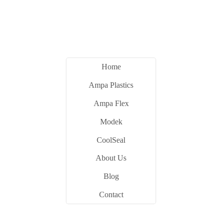
Home
Ampa Plastics
Ampa Flex
Modek
CoolSeal
About Us
Blog
Contact