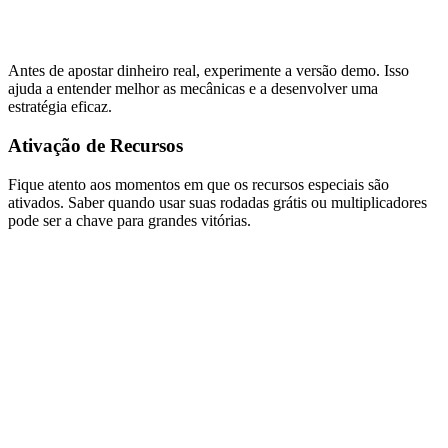
Antes de apostar dinheiro real, experimente a versão demo. Isso
ajuda a entender melhor as mecânicas e a desenvolver uma
estratégia eficaz.
Ativação de Recursos
Fique atento aos momentos em que os recursos especiais são
ativados. Saber quando usar suas rodadas grátis ou multiplicadores
pode ser a chave para grandes vitórias.