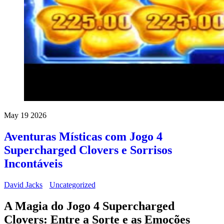
May
19
2026
Aventuras Místicas com Jogo 4
Supercharged Clovers e Sorrisos
Incontáveis
David Jacks
Uncategorized
A Magia do Jogo 4 Supercharged
Clovers: Entre a Sorte e as Emoções