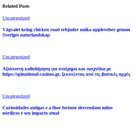
Related Posts
Uncategorized
Vägvalet kring chicken road erbjuder unika upplevelser genom
Sveriges naturlandskap
Uncategorized
Αξιόπιστη καθοδήγηση για στοίχημα και παιχνίδια με
https://spinational-casinos.gr, ξεκινώντας από τις βασικές αρχές
Uncategorized
Curiosidades antigas e a thor fortune desvendam mitos
nórdicos e seu impacto atual