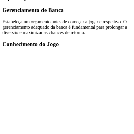
Gerenciamento de Banca
Estabeleça um orçamento antes de começar a jogar e respeite-o. O
gerenciamento adequado da banca é fundamental para prolongar a
diversão e maximizar as chances de retorno.
Conhecimento do Jogo