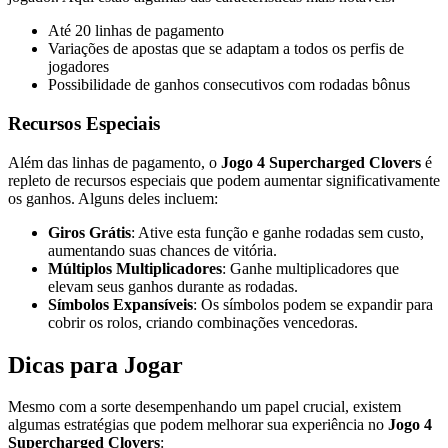
Até 20 linhas de pagamento
Variações de apostas que se adaptam a todos os perfis de
jogadores
Possibilidade de ganhos consecutivos com rodadas bônus
Recursos Especiais
Além das linhas de pagamento, o
Jogo 4 Supercharged Clovers
é
repleto de recursos especiais que podem aumentar significativamente
os ganhos. Alguns deles incluem:
Giros Grátis
: Ative esta função e ganhe rodadas sem custo,
aumentando suas chances de vitória.
Múltiplos Multiplicadores
: Ganhe multiplicadores que
elevam seus ganhos durante as rodadas.
Símbolos Expansíveis
: Os símbolos podem se expandir para
cobrir os rolos, criando combinações vencedoras.
Dicas para Jogar
Mesmo com a sorte desempenhando um papel crucial, existem
algumas estratégias que podem melhorar sua experiência no
Jogo 4
Supercharged Clovers
: